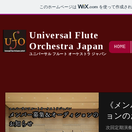
このホームページは
.com
を使って作成され
Universal Flute
Orchestra Japan
HOME
​ユニバーサル フルート オーケストラ ジャパン
《メン
ョンの
次回定期演