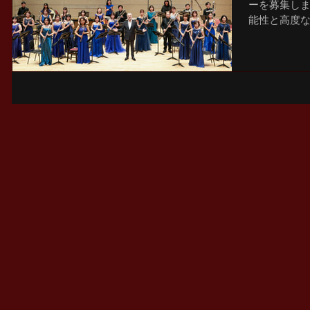
ーを募集しま
能性と高度
いという意思
集パート(各
ート...